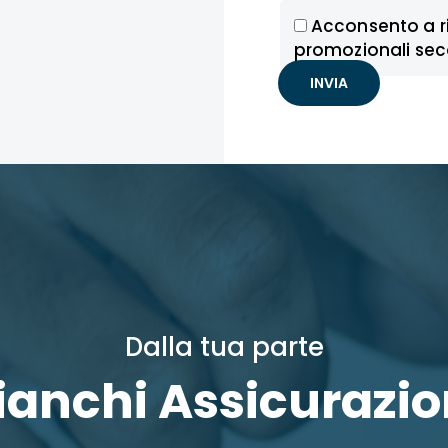
Acconsento a r
promozionali se
Dalla tua parte
ianchi Assicurazio