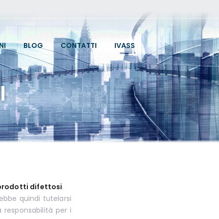
NI
BLOG
CONTATTI
IVASS
I
prodotti difettosi
.
ebbe quindi tutelarsi
 responsabilità per i