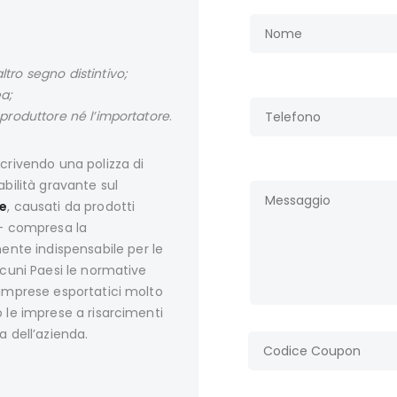
ltro segno distintivo;
ea;
l produttore né l’importatore
.
scrivendo una polizza di
abilità gravante sul
ne
, causati da prodotti
 compresa la
ente indispensabile per le
lcuni Paesi le normative
 imprese esportatici molto
o le imprese a risarcimenti
a dell’azienda.