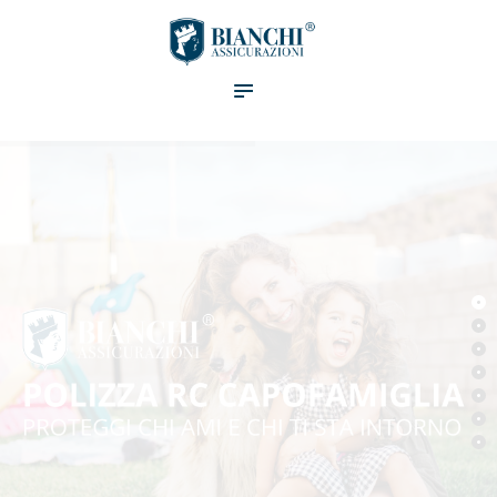
BIANCHI
ASSICURAZIONI
Soluzioni
Blog
Contatti
Ivass